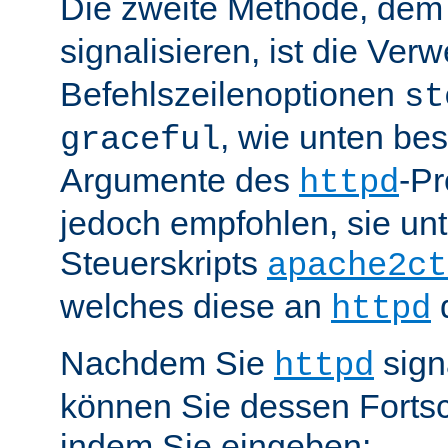
Die zweite Methode, de
signalisieren, ist die Ve
Befehlszeilenoptionen
st
, wie unten be
graceful
Argumente des
-P
httpd
jedoch empfohlen, sie u
Steuerskripts
apache2ct
welches diese an
d
httpd
Nachdem Sie
sign
httpd
können Sie dessen Fortsc
indem Sie eingeben: