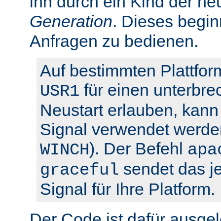
ihn durch ein Kind der ne
Generation
. Dieses begin
Anfragen zu bedienen.
Auf bestimmten Plattfor
für einen unterbre
USR1
Neustart erlauben, kann 
Signal verwendet werden
). Der Befehl
WINCH
apa
sendet das je
graceful
Signal für Ihre Platform.
Der Code ist dafür ausgel