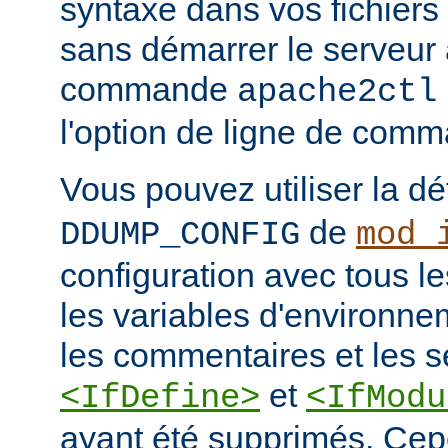
syntaxe dans vos fichiers
sans démarrer le serveur à
commande
apache2ctl
l'option de ligne de co
Vous pouvez utiliser la dé
de
DDUMP_CONFIG
mod_
configuration avec tous les
les variables d'environne
les commentaires et les s
et
<IfDefine>
<IfModu
ayant été supprimés. Cepe