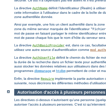
sécurité. Ce but n'a cependant pas été atteint et il est préfér
La directive
définit l'
Identificateur
(Realm) à utiliser
AuthName
cette information à l'utilisateur dans le cadre de la boîte de
zone authentifiée donnée.
Ainsi par exemple, une fois un client authentifié dans la zone
zone du même serveur marquée de l'identificateur
"Fichier
mot de passe en faisant partager le même identificateur entr
mot de passe chaque fois que le nom d'hôte du serveur sera 
La directive
est, dans ce cas, facultativ
AuthBasicProvider
utilisez une autre source d'authentification comme
mod_auth
La directive
définit le chemin du fichier de 
AuthUserFile
la durée de la recherche dans un fichier texte pour authentif
aussi stocker les données relatives aux utilisateurs dans d
programmes
et
permettent de créer et mani
dbmmanage
htdbm
Enfin, la directive
implémente la partie autorisation d
Require
suivante, nous décrirons les différentes méthodes d'utilisation
Autorisation d'accès à plusieurs personnes
Les directives ci-dessus n'autorisent qu'une personne (quelq
autoriser l'accès à plusieurs personnes. C'est ici qu'intervient