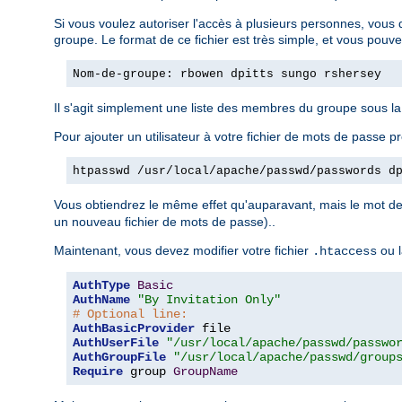
Si vous voulez autoriser l'accès à plusieurs personnes, vous 
groupe. Le format de ce fichier est très simple, et vous pouv
Nom-de-groupe: rbowen dpitts sungo rshersey
Il s'agit simplement une liste des membres du groupe sous l
Pour ajouter un utilisateur à votre fichier de mots de passe pr
htpasswd /usr/local/apache/passwd/passwords d
Vous obtiendrez le même effet qu'auparavant, mais le mot de 
un nouveau fichier de mots de passe)..
Maintenant, vous devez modifier votre fichier
ou l
.htaccess
AuthType
Basic
AuthName
"By Invitation Only"
# Optional line:
AuthBasicProvider
AuthUserFile
"/usr/local/apache/passwd/passwo
AuthGroupFile
"/usr/local/apache/passwd/group
Require
 group 
GroupName