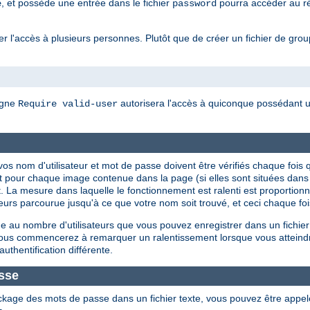
, et possède une entrée dans le fichier
pourra accéder au rép
e
password
 l'accès à plusieurs personnes. Plutôt que de créer un fichier de groupes
igne
autorisera l'accès à quiconque possédant un
Require valid-user
ue vos nom d'utilisateur et mot de passe doivent être vérifiés chaque f
t pour chaque image contenue dans la page (si elles sont situées dan
. La mesure dans laquelle le fonctionnement est ralenti est proportionnel
isateurs parcourue jusqu'à ce que votre nom soit trouvé, et ceci chaque f
 au nombre d'utilisateurs que vous pouvez enregistrer dans un fichier
 vous commencerez à remarquer un ralentissement lorsque vous atteind
authentification différente.
sse
ckage des mots de passe dans un fichier texte, vous pouvez être appe