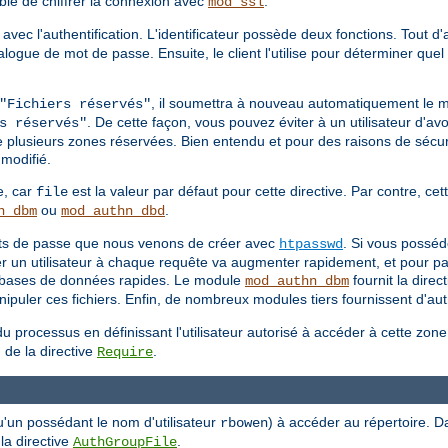
able de chiffrer la connexion avec
.
mod_ssl
 avec l'authentification. L'identificateur possède deux fonctions. Tout d
 dialogue de mot de passe. Ensuite, le client l'utilise pour déterminer q
, il soumettra à nouveau automatiquement le 
"Fichiers réservés"
. De cette façon, vous pouvez éviter à un utilisateur d'avo
s réservés"
e plusieurs zones réservées. Bien entendu et pour des raisons de sécuri
modifié.
e, car
est la valeur par défaut pour cette directive. Par contre, cett
file
ou
.
n_dbm
mod_authn_dbd
mots de passe que nous venons de créer avec
. Si vous posséd
htpasswd
ier un utilisateur à chaque requête va augmenter rapidement, et pour pa
es bases de données rapides. Le module
fournit la direc
mod_authn_dbm
puler ces fichiers. Enfin, de nombreux modules tiers fournissent d'autr
u processus en définissant l'utilisateur autorisé à accéder à cette zon
 de la directive
.
Require
u'un possédant le nom d'utilisateur
) à accéder au répertoire. D
rbowen
 la directive
.
AuthGroupFile