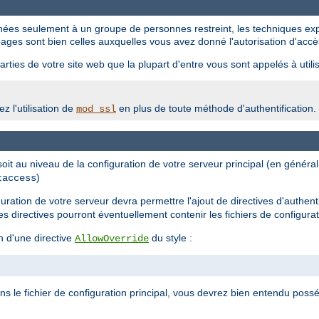
tinées seulement à un groupe de personnes restreint, les techniques ex
ages sont bien celles auxquelles vous avez donné l'autorisation d'accè
rties de votre site web que la plupart d'entre vous sont appelés à utilis
z l'utilisation de
en plus de toute méthode d'authentification.
mod_ssl
 soit au niveau de la configuration de votre serveur principal (en génér
)
taccess
iguration de votre serveur devra permettre l'ajout de directives d'authent
les directives pourront éventuellement contenir les fichiers de configura
n d'une directive
du style :
AllowOverride
ans le fichier de configuration principal, vous devrez bien entendu possé