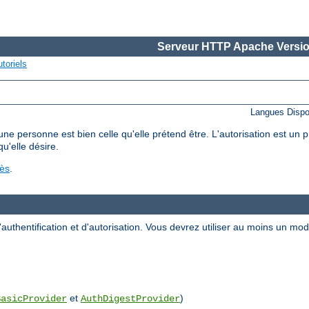
Serveur HTTP Apache Versio
toriels
Langues Dispo
'une personne est bien celle qu'elle prétend être. L'autorisation est un
qu'elle désire.
cès
.
uthentification et d'autorisation. Vous devrez utiliser au moins un m
et
)
BasicProvider
AuthDigestProvider