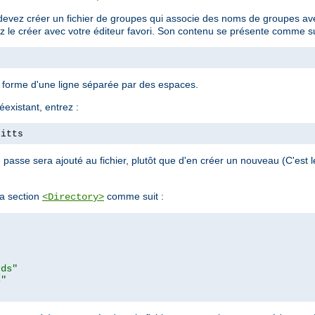
devez créer un fichier de groupes qui associe des noms de groupes avec
ez le créer avec votre éditeur favori. Son contenu se présente comme su
a forme d'une ligne séparée par des espaces.
éexistant, entrez :
pitts
passe sera ajouté au fichier, plutôt que d'en créer un nouveau (C'est
a section
comme suit :
<Directory>
rds"
s"