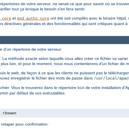
répertoires de votre serveur, ne serait-ce que pour savoir où se trouvent
ifier tout ça lorsque le besoin s'en fera sentir.
et
ont été soit compilés avec le binaire httpd, 
_core
mod_authz_core
irectives générales et des fonctionnalités qui sont critiques quant à la 
e d'un répertoire de votre serveur.
 La méthode exacte selon laquelle vous allez créer ce fichier va varier
ls plus loin, et pour le moment, nous nous contenterons d'un fichier de
epuis le web, de façon à ce que les clients ne puissent pas le télécharg
ouvez enregistrer le fichier des mots de passe dans
/usr/local/apac
chier. Vous le trouverez dans le répertoire
de votre installation d'
bin
hemin par défaut de vos exécutables.
s rbowen
retaper pour confirmation :