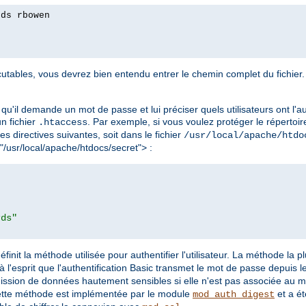
rds rbowen
tables, vous devrez bien entendu entrer le chemin complet du fichier. 
qu'il demande un mot de passe et lui préciser quels utilisateurs ont l'au
 un fichier
. Par exemple, si vous voulez protéger le répertoir
.htaccess
les directives suivantes, soit dans le fichier
/usr/local/apache/htdo
 "/usr/local/apache/htdocs/secret"> :
rds"
éfinit la méthode utilisée pour authentifier l'utilisateur. La méthode la 
à l'esprit que l'authentification Basic transmet le mot de passe depuis le 
mission de données hautement sensibles si elle n'est pas associée au 
ette méthode est implémentée par le module
et a ét
mod_auth_digest