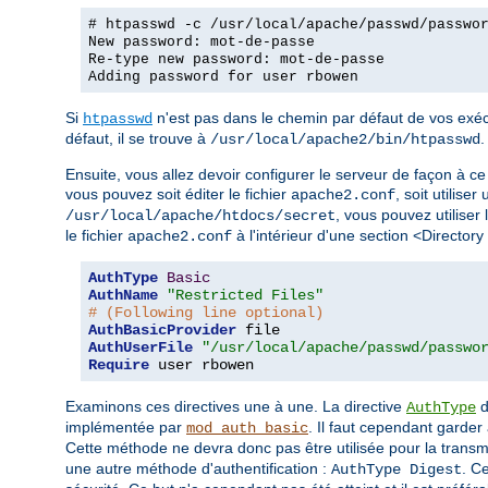
# htpasswd -c /usr/local/apache/passwd/passwo
New password: mot-de-passe
Re-type new password: mot-de-passe
Adding password for user rbowen
Si
n'est pas dans le chemin par défaut de vos exécu
htpasswd
défaut, il se trouve à
.
/usr/local/apache2/bin/htpasswd
Ensuite, vous allez devoir configurer le serveur de façon à ce 
vous pouvez soit éditer le fichier
, soit utiliser
apache2.conf
, vous pouvez utiliser 
/usr/local/apache/htdocs/secret
le fichier
à l'intérieur d'une section <Directory
apache2.conf
AuthType
Basic
AuthName
"Restricted Files"
# (Following line optional)
AuthBasicProvider
AuthUserFile
"/usr/local/apache/passwd/passwo
Require
 user rbowen
Examinons ces directives une à une. La directive
d
AuthType
implémentée par
. Il faut cependant garder 
mod_auth_basic
Cette méthode ne devra donc pas être utilisée pour la trans
une autre méthode d'authentification :
. C
AuthType Digest