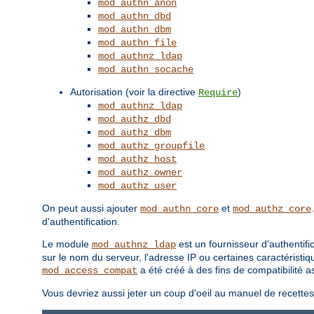
mod_authn_anon
mod_authn_dbd
mod_authn_dbm
mod_authn_file
mod_authnz_ldap
mod_authn_socache
Autorisation (voir la directive
)
Require
mod_authnz_ldap
mod_authz_dbd
mod_authz_dbm
mod_authz_groupfile
mod_authz_host
mod_authz_owner
mod_authz_user
On peut aussi ajouter
et
mod_authn_core
mod_authz_core
d'authentification.
Le module
est un fournisseur d'authentifi
mod_authnz_ldap
sur le nom du serveur, l'adresse IP ou certaines caractéristiq
a été créé à des fins de compatibilité
mod_access_compat
Vous devriez aussi jeter un coup d'oeil au manuel de recette