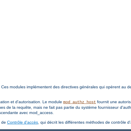
. Ces modules implémentent des directives générales qui opèrent au d
cation et d'autorisation. Le module
fournit une autori
mod_authz_host
ues de la requête, mais ne fait pas partie du système fournisseur d'aut
 ascendante avec mod_access.
s de
Contrôle d'accès
, qui décrit les différentes méthodes de contrôle d