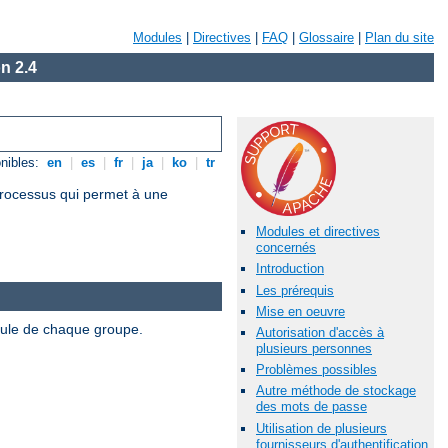
Modules
|
Directives
|
FAQ
|
Glossaire
|
Plan du site
n 2.4
nibles:
en
|
es
|
fr
|
ja
|
ko
|
tr
 processus qui permet à une
Modules et directives
concernés
Introduction
Les prérequis
Mise en oeuvre
odule de chaque groupe.
Autorisation d'accès à
plusieurs personnes
Problèmes possibles
Autre méthode de stockage
des mots de passe
Utilisation de plusieurs
fournisseurs d'authentification