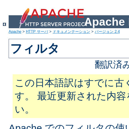
Apach
Apache
>
HTTP サーバ
>
ドキュメンテーション
>
バージョン 2.4
フィルタ
翻訳済
この日本語訳はすでに古
す。 最近更新された内
い。
Apache でのフィルタ