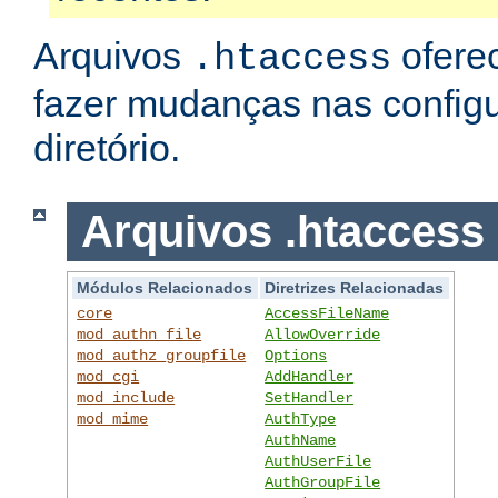
Arquivos
ofere
.htaccess
fazer mudanças nas config
diretório.
Arquivos .htaccess
Módulos Relacionados
Diretrizes Relacionadas
core
AccessFileName
mod_authn_file
AllowOverride
mod_authz_groupfile
Options
mod_cgi
AddHandler
mod_include
SetHandler
mod_mime
AuthType
AuthName
AuthUserFile
AuthGroupFile