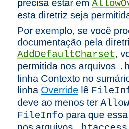
precisa estar em
AllowO
esta diretriz seja permitid
Por exemplo, se você pro
documentação pela diretr
, v
AddDefaultCharset
permitida nos arquivos
.
linha Contexto no sumário
linha
Override
lê
FileIn
deve ao menos ter
Allo
para que essa d
FileInfo
nos arquivos
.htaccess