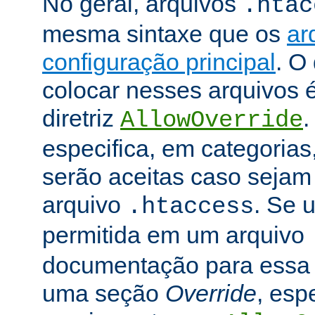
No geral, arquivos
.htac
mesma sintaxe que os
ar
configuração principal
. O
colocar nesses arquivos 
diretriz
.
AllowOverride
especifica, em categorias,
serão aceitas caso seja
arquivo
. Se u
.htaccess
permitida em um arquivo
documentação para essa di
uma seção
Override
, esp