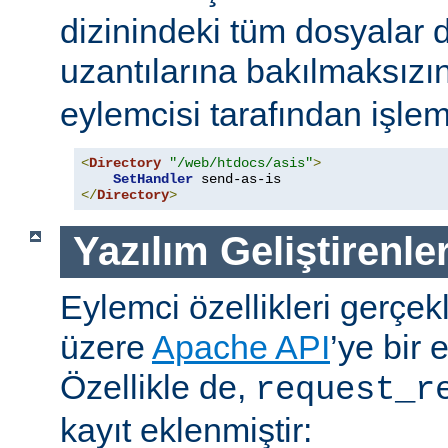
dizinindeki tüm dosyalar 
uzantılarına bakılmaksızı
eylemcisi tarafından işlem
<
Directory
"/web/htdocs/asis"
>
SetHandler
</
Directory
>
Yazılım Geliştirenler
Eylemci özellikleri gerçek
üzere
Apache API
’ye bir 
Özellikle de,
request_r
kayıt eklenmiştir: