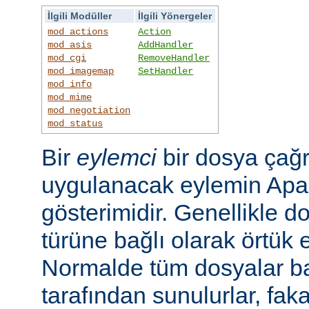
İlgili Modüller
İlgili Yönergeler
mod_actions
Action
mod_asis
AddHandler
mod_cgi
RemoveHandler
mod_imagemap
SetHandler
mod_info
mod_mime
mod_negotiation
mod_status
Bir
eylemci
bir dosya çağr
uygulanacak eylemin Apac
gösterimidir. Genellikle d
türüne bağlı olarak örtük e
Normalde tüm dosyalar b
tarafından sunulurlar, faka