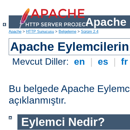
Apache 
Apache
>
HTTP Sunucusu
>
Belgeleme
>
Sürüm 2.4
Apache Eylemcilerin
Mevcut Diller:
en
|
es
|
f
Bu belgede Apache Eylemcil
açıklanmıştır.
Eylemci Nedir?