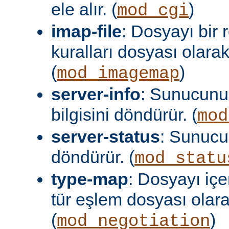
ele alır. (
)
mod_cgi
imap-file
: Dosyayı bir
kuralları dosyası olara
(
)
mod_imagemap
server-info
: Sunucunu
bilgisini döndürür. (
mod
server-status
: Sunuc
döndürür. (
mod_statu
type-map
: Dosyayı içer
tür eşlem dosyası olar
(
)
mod_negotiation