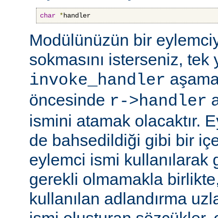
char
*
handler
Modülünüzün bir eylemciy
sokmasını isterseniz, tek 
aşama
invoke_handler
öncesinde
a
r->handler
ismini atamak olacaktır. 
de bahsedildiği gibi bir içe
eylemci ismi kullanılarak 
gerekli olmamakla birlikte,
kullanılan adlandırma uzl
ismi oluşturan sözcükler, 