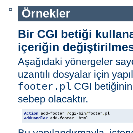
Örnekler
Bir CGI betiği kulla
içeriğin değiştirilmes
Aşağıdaki yönergeler say
uzantılı dosyalar için yapı
CGI betiğinini
footer.pl
sebep olacaktır.
Action
 add-footer 
/
cgi-bin
/
footer
.
AddHandler
 add-footer 
.
html
Bu yapılandırmayla, iste