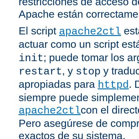
restricciones de acceso d
Apache están correctamen
El script
est
apache2ctl
actuar como un script est
; puede tomar los 
init
, y
y traduc
restart
stop
apropiadas para
. 
httpd
siempre puede simplemen
con el direct
apache2ctl
Pero asegúrese de compro
exactos de su sistema.