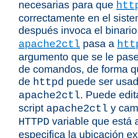
necesarias para que
htt
correctamente en el siste
después invoca el binari
pasa a
apache2ctl
htt
argumento que se le pase 
de comandos, de forma qu
de
puede ser usad
httpd
. Puede edit
apache2ctl
script
y camb
apache2ctl
variable que está a
HTTPD
especifica la ubicación e