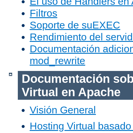
El uso de Handlers en
Filtros
Soporte de suEXEC
Rendimiento del servid
Documentación adicion
mod_rewrite
Documentación sob
Virtual en Apache
Visión General
Hosting Virtual basad