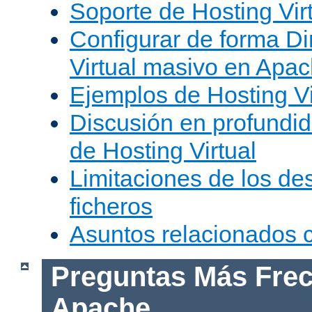
Soporte de Hosting Vir
Configurar de forma Di
Virtual masivo en Apa
Ejemplos de Hosting Vi
Discusión en profundid
de Hosting Virtual
Limitaciones de los de
ficheros
Asuntos relacionados
Preguntas Más Frec
Apache