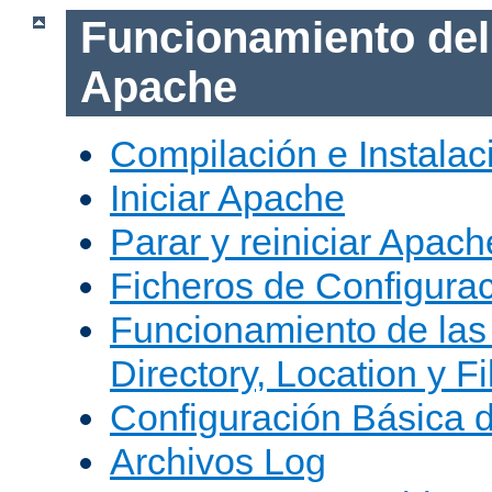
Funcionamiento del
Apache
Compilación e Instala
Iniciar Apache
Parar y reiniciar Apach
Ficheros de Configura
Funcionamiento de las
Directory, Location y Fi
Configuración Básica 
Archivos Log