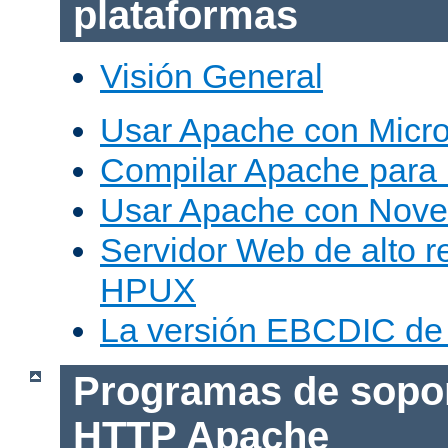
plataformas
Visión General
Usar Apache con Micr
Compilar Apache para
Usar Apache con Nove
Servidor Web de alto r
HPUX
La versión EBCDIC de
Programas de sopor
HTTP Apache