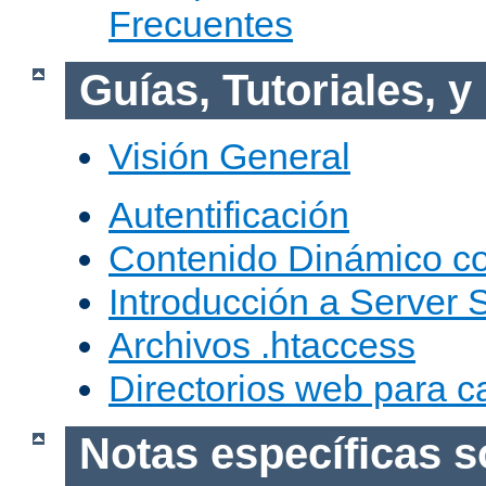
Frecuentes
Guías, Tutoriales, 
Visión General
Autentificación
Contenido Dinámico c
Introducción a Server 
Archivos .htaccess
Directorios web para c
Notas específicas s