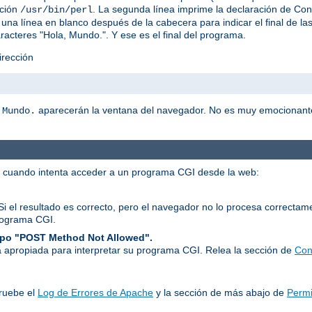
ación
. La segunda línea imprime la declaración de C
/usr/bin/perl
una línea en blanco después de la cabecera para indicar el final de l
racteres "Hola, Mundo.". Y ese es el final del programa.
irección
aparecerán la ventana del navegador. No es muy emocionant
 Mundo.
r cuando intenta acceder a un programa CGI desde la web:
Si el resultado es correcto, pero el navegador no lo procesa correcta
rograma CGI.
tipo "POST Method Not Allowed".
 apropiada para interpretar su programa CGI. Relea la sección de
Con
ruebe el
Log de Errores de Apache
y la sección de más abajo de
Permi