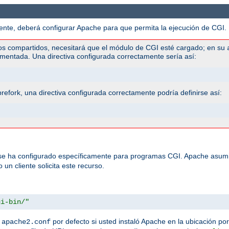
te, deberá configurar Apache para que permita la ejecución de CGI. H
os compartidos, necesitará que el módulo de CGI esté cargado; en su
mentada. Una directiva configurada correctamente sería así:
efork, una directiva configurada correctamente podría definirse así:
 se ha configurado específicamente para programas CGI. Apache asumi
un cliente solicita este recurso.
gi-bin/"
n
por defecto si usted instaló Apache en la ubicación por
apache2.conf