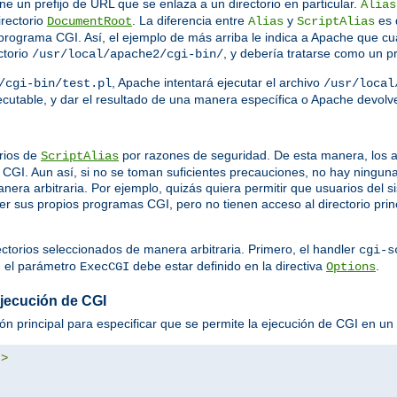
ine un prefijo de URL que se enlaza a un directorio en particular.
Alias
irectorio
. La diferencia entre
y
es 
DocumentRoot
Alias
ScriptAlias
rograma CGI. Así, el ejemplo de más arriba le indica a Apache que cua
ctorio
, y debería tratarse como un 
/usr/local/apache2/cgi-bin/
, Apache intentará ejecutar el archivo
/cgi-bin/test.pl
/usr/local
ejecutable, y dar el resultado de una manera específica o Apache devol
rios de
por razones de seguridad. De esta manera, los a
ScriptAlias
GI. Aun así, si no se toman suficientes precauciones, no hay ningun
nera arbitraria. Por ejemplo, quizás quiera permitir que usuarios del
ner sus propios programas CGI, pero no tienen acceso al directorio prin
ectorios seleccionados de manera arbitraria. Primero, el handler
cgi-s
, el parámetro
debe estar definido en la directiva
.
ExecCGI
Options
ejecución de CGI
ión principal para especificar que se permite la ejecución de CGI en un d
"
>