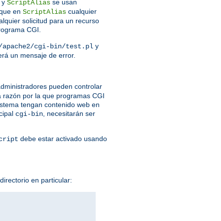
y
se usan
ScriptAlias
que en
cualquier
ScriptAlias
lquier solicitud para un recurso
programa CGI.
y
/apache2/cgi-bin/test.pl
verá un mensaje de error.
dministradores pueden controlar
a razón por la que programas CGI
 sistema tengan contenido web en
cipal
, necesitarán ser
cgi-bin
debe estar activado usando
cript
irectorio en particular: