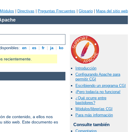
Módulos
|
Directivas
|
Preguntas Frecuentes
|
Glosario
|
Mapa del sitio web
 Apache
disponibles:
en
|
es
|
fr
|
ja
|
ko
os recientemente.
Introducción
Configurando Apache para
permitir CGI
Escribiendo un programa CGI
¡Pero todavía no funciona!
¿Qué ocurre entre
bastidores?
Módulos/librerías CGI
Para más información
n de contenido, a ellos nos
u sitio web. Este documento es
Consulte también
Comentarios