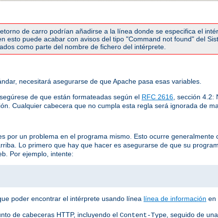
torno de carro podrían añadirse a la línea donde se especifica el inté
r en esto puede acabar con avisos del tipo "Command not found" del Si
etados como parte del nombre de fichero del intérprete.
ndar, necesitará asegurarse de que Apache pasa esas variables.
asegúrese de que están formateadas según el
RFC 2616
, sección 4.2
ión. Cualquier cabecera que no cumpla esta regla será ignorada de ma
 es por un problema en el programa mismo. Esto ocurre generalmente 
arriba. Lo primero que hay que hacer es asegurarse de que su progra
b. Por ejemplo, intente:
que poder encontrar el intérprete usando línea
línea de información
en 
unto de cabeceras HTTP, incluyendo el
, seguido de una
Content-Type