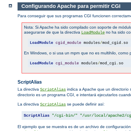
Configurando Apache para permitir CGI
Para conseguir que sus programas CGI funcionen correctamen
Nota: Si Apache ha sido compilado con soporte de módul
asegurarse de que la directiva
no ha sido co
LoadModule
LoadModule
cgid_module
 modules
/
mod_cgid
.
so
En Windows, o si usa un mpm que no es multihilo, como pr
LoadModule
cgi_module
 modules
/
mod_cgi
.
so
ScriptAlias
La directiva
indica a Apache que un directorio
ScriptAlias
directorio es un programa CGI, e intentará ejecutarlos cuando 
La directiva
se puede definir así:
ScriptAlias
ScriptAlias
"/cgi-bin/"
"/usr/local/apache2/c
El ejemplo que se muestra es de un archivo de configuració