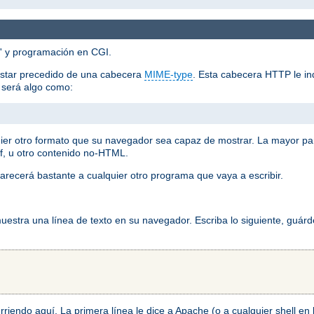
'' y programación en CGI.
estar precedido de una cabecera
MIME-type
. Esta cabecera HTTP le ind
o será algo como:
ier otro formato que su navegador sea capaz de mostrar. La mayor pa
f, u otro contenido no-HTML.
arecerá bastante a cualquier otro programa que vaya a escribir.
stra una línea de texto en su navegador. Escriba lo siguiente, guárd
ocurriendo aquí. La primera línea le dice a Apache (o a cualquier shell e