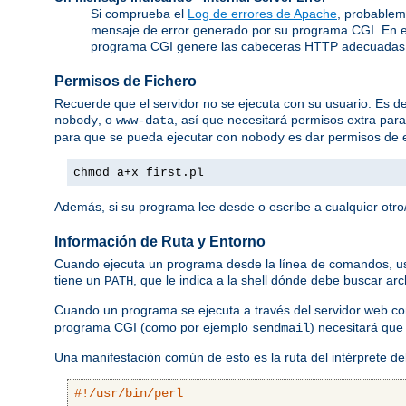
Si comprueba el
Log de errores de Apache
, probablem
mensaje de error generado por su programa CGI. En e
programa CGI genere las cabeceras HTTP adecuadas
Permisos de Fichero
Recuerde que el servidor no se ejecuta con su usuario. Es dec
, o
, así que necesitará permisos extra par
nobody
www-data
para que se pueda ejecutar con
es dar permisos de e
nobody
chmod a+x first.pl
Además, si su programa lee desde o escribe a cualquier otro/
Información de Ruta y Entorno
Cuando ejecuta un programa desde la línea de comandos, usted
tiene un
, que le indica a la shell dónde debe buscar ar
PATH
Cuando un programa se ejecuta a través del servidor web 
programa CGI (como por ejemplo
) necesitará que
sendmail
Una manifestación común de esto es la ruta del intérprete d
#!/usr/bin/perl