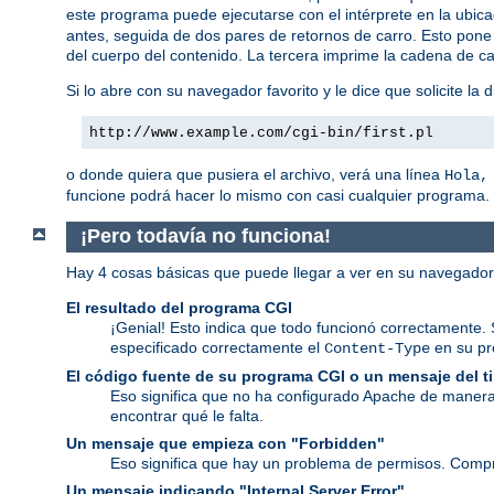
este programa puede ejecutarse con el intérprete en la ubic
antes, seguida de dos pares de retornos de carro. Esto pone 
del cuerpo del contenido. La tercera imprime la cadena de ca
Si lo abre con su navegador favorito y le dice que solicite la d
http://www.example.com/cgi-bin/first.pl
o donde quiera que pusiera el archivo, verá una línea
Hola,
funcione podrá hacer lo mismo con casi cualquier programa.
¡Pero todavía no funciona!
Hay 4 cosas básicas que puede llegar a ver en su navegado
El resultado del programa CGI
¡Genial! Esto indica que todo funcionó correctamente. 
especificado correctamente el
en su p
Content-Type
El código fuente de su programa CGI o un mensaje del 
Eso significa que no ha configurado Apache de manera
encontrar qué le falta.
Un mensaje que empieza con "Forbidden"
Eso significa que hay un problema de permisos. Comp
Un mensaje indicando "Internal Server Error"