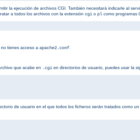
mitir la ejecución de archivos CGI. También necesitará indicarle al serv
tratar a todos los archivos con la extensión
o
como programas 
cgi
pl
 no tienes acceso a
.
apache2.conf
 archivo que acabe en
en directorios de usuario, puedes usar la si
.cgi
ectorio de usuario en el que todos los ficheros serán tratados como u