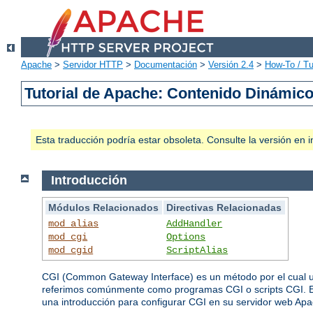
Apache
>
Servidor HTTP
>
Documentación
>
Versión 2.4
>
How-To / Tu
Tutorial de Apache: Contenido Dinámic
Esta traducción podría estar obsoleta. Consulte la versión e
Introducción
Módulos Relacionados
Directivas Relacionadas
mod_alias
AddHandler
mod_cgi
Options
mod_cgid
ScriptAlias
CGI (Common Gateway Interface) es un método por el cual un
referimos comúnmente como programas CGI o scripts CGI. Es
una introducción para configurar CGI en su servidor web Apac