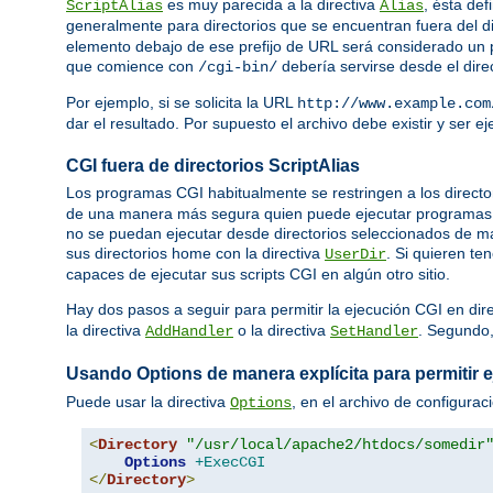
es muy parecida a la directiva
, ésta def
ScriptAlias
Alias
generalmente para directorios que se encuentran fuera del d
elemento debajo de ese prefijo de URL será considerado un p
que comience con
debería servirse desde el dire
/cgi-bin/
Por ejemplo, si se solicita la URL
http://www.example.com
dar el resultado. Por supuesto el archivo debe existir y ser 
CGI fuera de directorios ScriptAlias
Los programas CGI habitualmente se restringen a los directo
de una manera más segura quien puede ejecutar programas C
no se puedan ejecutar desde directorios seleccionados de ma
sus directorios home con la directiva
. Si quieren te
UserDir
capaces de ejecutar sus scripts CGI en algún otro sitio.
Hay dos pasos a seguir para permitir la ejecución CGI en dir
la directiva
o la directiva
. Segundo
AddHandler
SetHandler
Usando Options de manera explícita para permitir 
Puede usar la directiva
, en el archivo de configurac
Options
<
Directory
"/usr/local/apache2/htdocs/somedir
Options
+ExecCGI
</
Directory
>