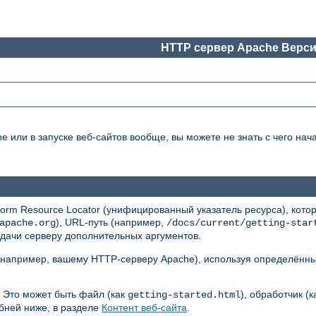
HTTP сервер Apache Верси
или в запуске веб-сайтов вообще, вы можете не знать с чего нача
rm Resource Locator (унифицированный указатель ресурса), кото
), URL-путь (например,
apache.org
/docs/current/getting-star
едачи серверу дополнительных аргументов.
 (например, вашему HTTP-серверу Apache), используя определённы
 Это может быть файл (как
), обработчик (
getting-started.html
бней ниже, в разделе
Контент веб-сайта
.