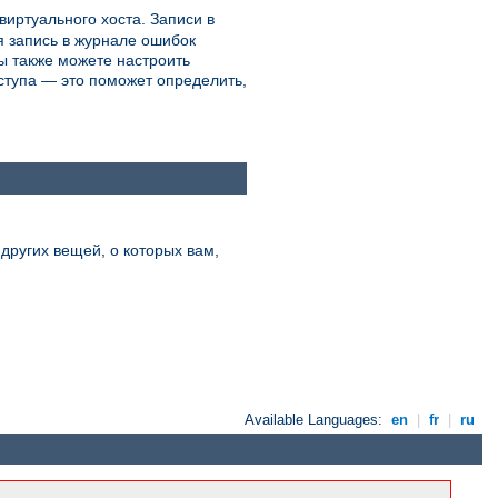
виртуального хоста. Записи в
ая запись в журнале ошибок
ы также можете настроить
ступа — это поможет определить,
других вещей, о которых вам,
Available Languages:
en
|
fr
|
ru