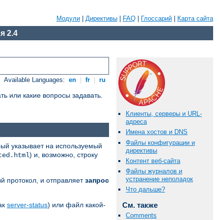
Модули
|
Директивы
|
FAQ
|
Глоссарий
|
Карта сайта
я 2.4
Available Languages:
en
|
fr
|
ru
ть или какие вопросы задавать.
Клиенты, серверы и URL-
адреса
Имена хостов и DNS
Файлы конфигурации и
рый указывает на используемый
директивы
) и, возможно, строку
ted.html
Контент веб-сайта
Файлы журналов и
устранение неполадок
й протокол, и отправляет
запрос
Что дальше?
как
server-status
) или файл какой-
См. также
Comments