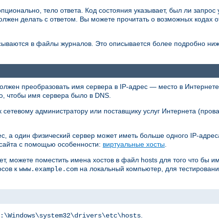
опционально, тело ответа. Код состояния указывает, был ли запрос 
должен делать с ответом. Вы можете прочитать о возможных кодах 
сываются в файлы журналов. Это описывается более подробно ниж
должен преобразовать имя сервера в IP-адрес — место в Интернете,
о, чтобы имя сервера было в DNS.
 к сетевому администратору или поставщику услуг Интернета (прова
дрес, а один физический сервер может иметь больше одного IP-адре
 сайта с помощью особенности:
виртуальные хосты
.
т, можете поместить имена хостов в файл hosts для того что бы и
осов к
на локальный компьютер, для тестирования
www.example.com
.
:\Windows\system32\drivers\etc\hosts