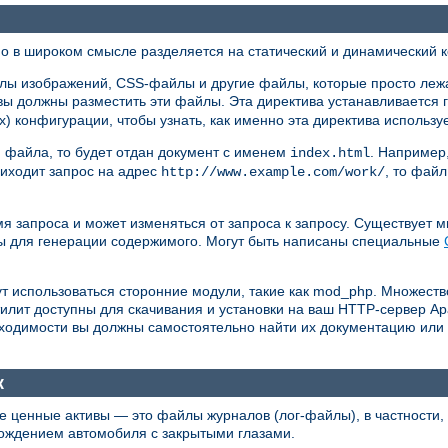
 в широком смысле разделяется на статический и динамический к
лы изображений, CSS-файлы и другие файлы, которые просто лежа
вы должны разместить эти файлы. Эта директива устанавливается 
х) конфигурации, чтобы узнать, как именно эта директива использу
и файла, то будет отдан документ с именем
. Например
index.html
иходит запрос на адрес
, то фай
http://www.example.com/work/
мя запроса и может изменяться от запроса к запросу. Существует 
ы для генерации содержимого. Могут быть написаны специальные
т использоваться сторонние модули, такие как mod_php. Множеств
илит доступны для скачивания и установки на ваш HTTP-сервер A
бходимости вы должны самостоятельно найти их документацию или
к
е ценные активы — это файлы журналов (лог-файлы), в частности
ождением автомобиля с закрытыми глазами.