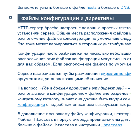
Вы можете узнать больше о файле
hosts
и больше о
DNS
.
Файлы конфигурации и директивы
HTTP-сервер Apache настроен с помощью простых текстовы
установили сервер. Общие места расположения файлов 
расположение файлов конфигурации по умолчанию сле
Это тоже может варьироваться в сторонних дистрибутивах
Конфигурация часто разбивается на несколько небольших
расположения этих файлов конфигурации могут сильно от
для
вас
образом. Если расположение файлов по умолчанию
Сервер настраивается путём размещения
директив конф
аргументами, устанавливающими её значение.
На вопрос: «
Где я должен прописать эту директиву?
» –
располагаться в конфигурационном файле вне разделов
конкретному каталогу, значит она должна быть внутри се
конфигурации
с подробным описанием вышеуказанных ра
В дополнение к основному файлу конфигурации, некотор
Файлы
в первую очередь предназначены для л
.htaccess
больше о файлах
в инструкции
.
.htaccess
.htaccess