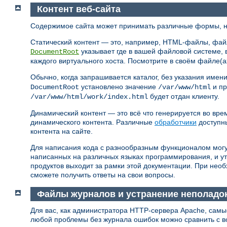
Контент веб-сайта
Содержимое сайта может принимать различные формы, но
Статический контент — это, например, HTML-файлы, фай
указывает где в вашей файловой системе, 
DocumentRoot
каждого виртуального хоста. Посмотрите в своём файле(а
Обычно, когда запрашивается каталог, без указания имен
установлено значение
и пр
DocumentRoot
/var/www/html
будет отдан клиенту.
/var/www/html/work/index.html
Динамический контент — это всё что генерируется во вре
динамического контента. Различные
обработчики
доступн
контента на сайте.
Для написания кода с разнообразным функционалом могу
написанных на различных языках программирования, и ут
продуктов выходит за рамки этой документации. При нео
сможете получить ответы на свои вопросы.
Файлы журналов и устранение неполадо
Для вас, как администратора HTTP-сервера Apache, самы
любой проблемы без журнала ошибок можно сравнить с в