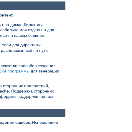
онтент.
т на диске. Директива
глобально или отдельно для
ется на вашем сервере.
, если для директивы
л расположенный по пути
множество способов создания
CGI программы
для генерации
о сторонних приложений,
pache. Поддержка сторонних
 форумы поддержки, где вы
, журнал ошибок. Исправление