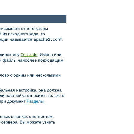
исимости от того как вы
d из исходного кода, то
ации называется
.
apache2.conf
 директиву
. Имена или
Include
 эти файлы наиболее подходящим
лово с одним или несколькими
обальная настройка, она должна
ли настройка относится только к
отри документ
Разделы
нных в папках с контентом.
 сервера. Вы можете узнать