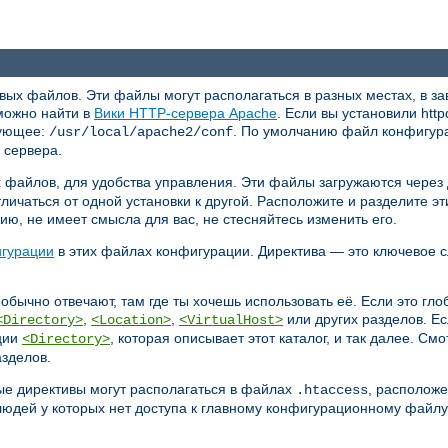
х файлов. Эти файлы могут располагаться в разных местах, в зав
можно найти в
Вики HTTP-сервера Apache
. Если вы установили http
дующее:
. По умолчанию файл конфигур
/usr/local/apache2/conf
 сервера.
 файлов, для удобства управления. Эти файлы загружаются через
личаться от одной установки к другой. Расположите и разделите
, не имеет смысла для вас, не стесняйтесь изменить его.
игурации
в этих файлах конфигурации. Директива — это ключевое с
 обычно отвечают, там где ты хочешь использовать её. Если это гл
,
,
или других разделов. Ес
<Directory>
<Location>
<VirtualHost>
кции
, которая описывает этот каталог, и так далее. См
<Directory>
зделов.
ые директивы могут располагаться в файлах
, расположе
.htaccess
юдей у которых нет доступа к главному конфигурационному файлу