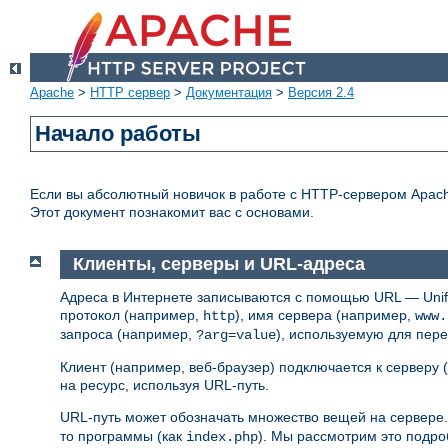
Apache
>
HTTP сервер
>
Документация
>
Версия 2.4
Начало работы
Если вы абсолютный новичок в работе с HTTP-сервером Apache 
Этот документ познакомит вас с основами.
Клиенты, серверы и URL-адреса
Адреса в Интернете записываются с помощью URL — Unifo
протокол (например,
), имя сервера (например,
http
www.
запроса (например,
), используемую для пер
?arg=value
Клиент (например, веб-браузер) подключается к серверу
на ресурс, используя URL-путь.
URL-путь может обозначать множество вещей на сервере.
то программы (как
). Мы рассмотрим это подро
index.php